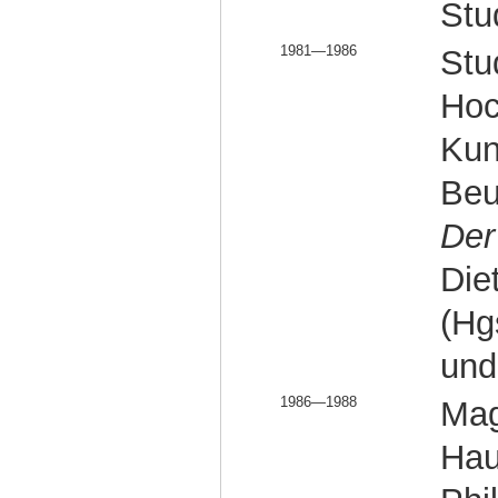
Stu
1981—1986
Stu
Hoc
Kun
Beur
Der
Die
(Hg
und
1986—1988
Mag
Hau