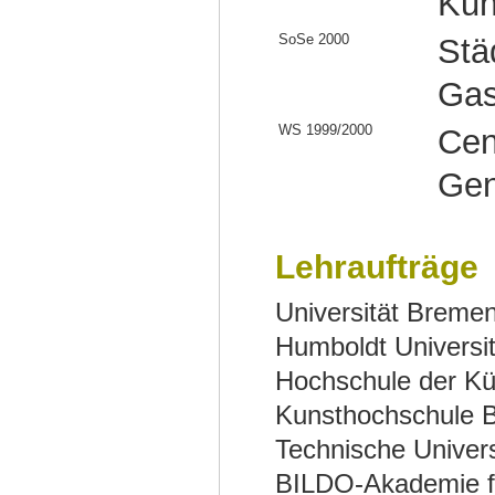
Kun
SoSe 2000
Sta
Gas
WS 1999/2000
Cen
Gen
Lehraufträge
Universität Breme
Humboldt Universita
Hochschule der Kün
Kunsthochschule 
Technische Universi
BILDO‐Akademie fu