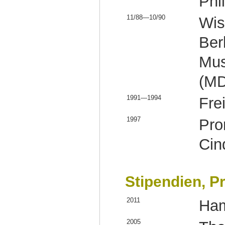
Phi
11/88—10/90
Wis
Ber
Mus
(MD
1991—1994
Fre
1997
Pro
Cin
Stipendien, P
2011
Ham
2005